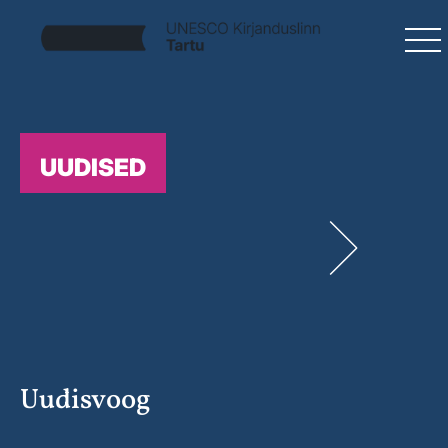
UUDISED
Uudisvoog