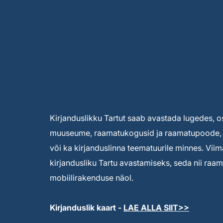
Kirjanduslikku Tartut saab avastada lugedes, o
muuseume, raamatukogusid ja raamatupoode, a
või ka kirjanduslinna teematuurile minnes. Viim
kirjandusliku Tartu avastamiseks, seda nii raamat
mobiilirakenduse näol.
Kirjanduslik kaart -
LAE ALLA SIIT>>