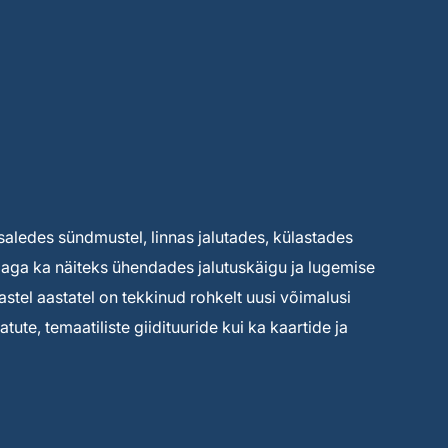
saledes sündmustel, linnas jalutades, külastades
ga ka näiteks ühendades jalutuskäigu ja lugemise
astel aastatel on tekkinud rohkelt uusi võimalusi
ute, temaatiliste giidituuride kui ka kaartide ja