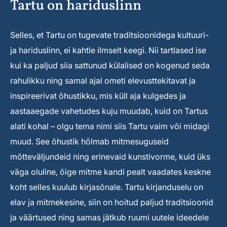
Tartu on hariduslinn
Selles, et Tartu on tugevate traditsioonidega kultuuri-
ja hariduslinn, ei kahtle ilmselt keegi. Nii tartlased ise
kui ka paljud siia sattunud külalised on kogenud seda
rahulikku ning samal ajal ometi elevusttekitavat ja
inspireerivat õhustikku, mis küll aja kulgedes ja
aastaaegade vahetudes kuju muudab, kuid on Tartus
alati kohal – olgu tema nimi siis Tartu vaim või midagi
muud. See õhustik hõlmab mitmesuguseid
mõtteväljundeid ning erinevaid kunstivorme, kuid üks
väga oluline, õige mitme kandi pealt vaadates keskne
koht selles kuulub kirjasõnale. Tartu kirjanduselu on
elav ja mitmekesine, siin on hoitud paljud traditsioonid
ja väärtused ning samas jätkub ruumi uutele ideedele