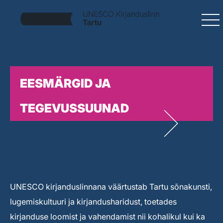
EESMÄRGID JA
TEGEVUSSUUNAD
UNESCO kirjanduslinnana väärtustab Tartu sõnakunsti,
lugemiskultuuri ja kirjandusharidust, toetades
kirjanduse loomist ja vahendamist nii kohalikul kui ka