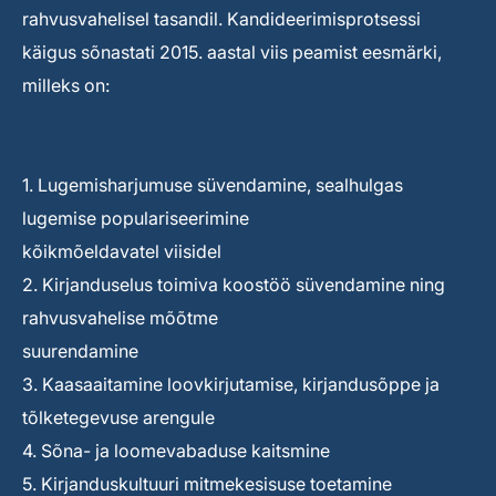
rahvusvahelisel tasandil. Kandideerimisprotsessi
käigus sõnastati 2015. aastal viis peamist eesmärki,
milleks on:
1. Lugemisharjumuse süvendamine, sealhulgas
lugemise populariseerimine
kõikmõeldavatel viisidel
2. Kirjanduselus toimiva koostöö süvendamine ning
rahvusvahelise mõõtme
suurendamine
3. Kaasaaitamine loovkirjutamise, kirjandusõppe ja
tõlketegevuse arengule
4. Sõna- ja loomevabaduse kaitsmine
5. Kirjanduskultuuri mitmekesisuse toetamine