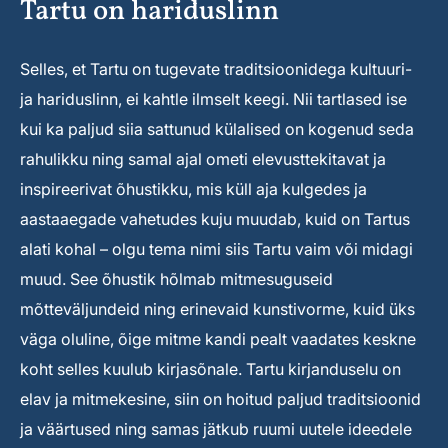
Tartu on hariduslinn
Selles, et Tartu on tugevate traditsioonidega kultuuri-
ja hariduslinn, ei kahtle ilmselt keegi. Nii tartlased ise
kui ka paljud siia sattunud külalised on kogenud seda
rahulikku ning samal ajal ometi elevusttekitavat ja
inspireerivat õhustikku, mis küll aja kulgedes ja
aastaaegade vahetudes kuju muudab, kuid on Tartus
alati kohal – olgu tema nimi siis Tartu vaim või midagi
muud. See õhustik hõlmab mitmesuguseid
mõtteväljundeid ning erinevaid kunstivorme, kuid üks
väga oluline, õige mitme kandi pealt vaadates keskne
koht selles kuulub kirjasõnale. Tartu kirjanduselu on
elav ja mitmekesine, siin on hoitud paljud traditsioonid
ja väärtused ning samas jätkub ruumi uutele ideedele