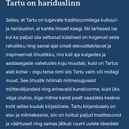
Tartu on hariduslinn
Selles, et Tartu on tugevate traditsioonidega kultuuri-
ja hariduslinn, ei kahtle ilmselt keegi. Nii tartlased ise
kui ka paljud siia sattunud külalised on kogenud seda
rahulikku ning samal ajal ometi elevusttekitavat ja
inspireerivat õhustikku, mis küll aja kulgedes ja
aastaaegade vahetudes kuju muudab, kuid on Tartus
alati kohal – olgu tema nimi siis Tartu vaim või midagi
muud. See õhustik hõlmab mitmesuguseid
mõtteväljundeid ning erinevaid kunstivorme, kuid üks
väga oluline, õige mitme kandi pealt vaadates keskne
koht selles kuulub kirjasõnale. Tartu kirjanduselu on
elav ja mitmekesine, siin on hoitud paljud traditsioonid
ja väärtused ning samas jätkub ruumi uutele ideedele