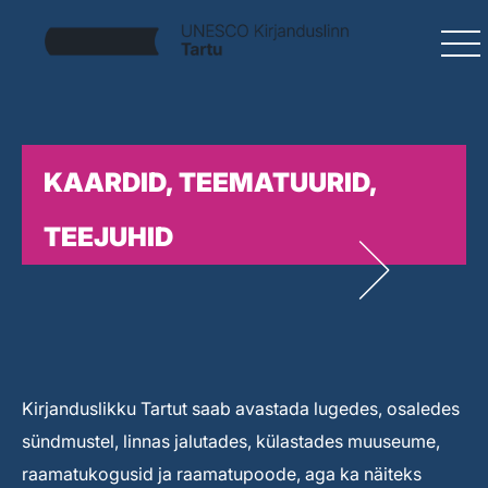
KAARDID, TEEMATUURID,
TEEJUHID
Kirjanduslikku Tartut saab avastada lugedes, osaledes
sündmustel, linnas jalutades, külastades muuseume,
raamatukogusid ja raamatupoode, aga ka näiteks