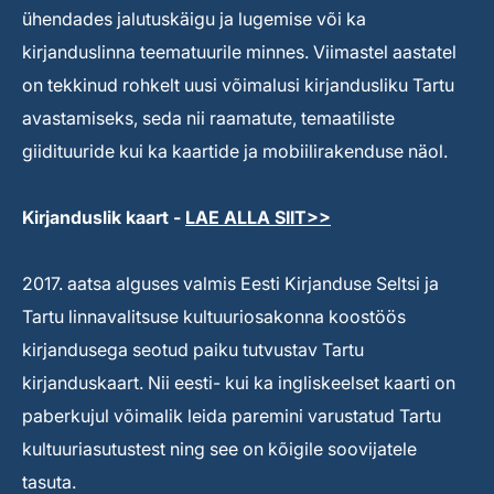
ühendades jalutuskäigu ja lugemise või ka
kirjanduslinna teematuurile minnes. Viimastel aastatel
on tekkinud rohkelt uusi võimalusi kirjandusliku Tartu
avastamiseks, seda nii raamatute, temaatiliste
giidituuride kui ka kaartide ja mobiilirakenduse näol.
Kirjanduslik kaart -
LAE ALLA SIIT>>
2017. aatsa alguses valmis Eesti Kirjanduse Seltsi ja
Tartu linnavalitsuse kultuuriosakonna koostöös
kirjandusega seotud paiku tutvustav Tartu
kirjanduskaart. Nii eesti- kui ka ingliskeelset kaarti on
paberkujul võimalik leida paremini varustatud Tartu
kultuuriasutustest ning see on kõigile soovijatele
tasuta.