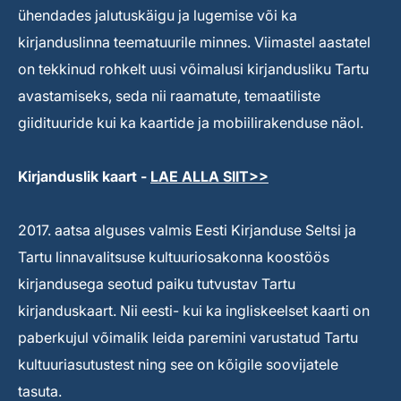
ühendades jalutuskäigu ja lugemise või ka
kirjanduslinna teematuurile minnes. Viimastel aastatel
on tekkinud rohkelt uusi võimalusi kirjandusliku Tartu
avastamiseks, seda nii raamatute, temaatiliste
giidituuride kui ka kaartide ja mobiilirakenduse näol.
Kirjanduslik kaart -
LAE ALLA SIIT>>
2017. aatsa alguses valmis Eesti Kirjanduse Seltsi ja
Tartu linnavalitsuse kultuuriosakonna koostöös
kirjandusega seotud paiku tutvustav Tartu
kirjanduskaart. Nii eesti- kui ka ingliskeelset kaarti on
paberkujul võimalik leida paremini varustatud Tartu
kultuuriasutustest ning see on kõigile soovijatele
tasuta.