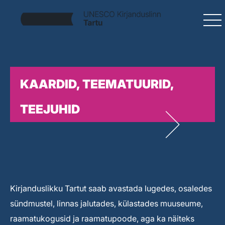
KAARDID, TEEMATUURID,
TEEJUHID
Kirjanduslikku Tartut saab avastada lugedes, osaledes
sündmustel, linnas jalutades, külastades muuseume,
raamatukogusid ja raamatupoode, aga ka näiteks