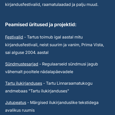
kirjandusfestivalid, raamatulaadad ja palju muud.
Peamised üritused ja projektid:
Festivalid
- Tartus toimub igal aastal mitu
kirjandusfestivali, neist suurim ja vanim, Prima Vista,
sai alguse 2004. aastal
Sündmustesarjad
- Regulaarseid sündmusi jagub
vähemalt pooltele nädalapäevadele
Tartu ilukirjanduses
- Tartu Linnaraamatukogu
andmebaas "Tartu ilukirjanduses"
Jutupeatus
- Märgised ilukirjanduslike tekstidega
avalikus ruumis