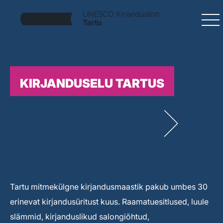
KIRJANDUSELU TARTUS
Tartu mitmekülgne kirjandusmaastik pakub umbes 30
erinevat kirjandusüritust kuus. Raamatuesitlused, luule
slämmid, kirjanduslikud salongiõhtud,