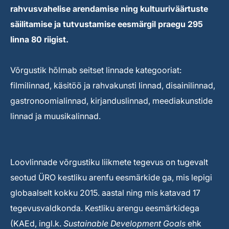
rahvusvahelise arendamise ning kultuuriväärtuste
säilitamise ja tutvustamise eesmärgil praegu 295
linna 80 riigist.
Võrgustik hõlmab seitset linnade kategooriat:
filmilinnad, käsitöö ja rahvakunsti linnad, disainilinnad,
gastronoomialinnad, kirjanduslinnad, meediakunstide
linnad ja muusikalinnad.
Loovlinnade võrgustiku liikmete tegevus on tugevalt
seotud ÜRO kestliku arenfu eesmärkide ga, mis lepigi
globaalselt kokku 2015. aastal ning mis katavad 17
tegevusvaldkonda. Kestliku arengu eesmärkidega
(KAEd, ingl.k.
Sustainable Development Goals
ehk