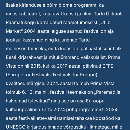
lisaks kirjandusele põimib oma programmi ka
muusikat, teatrit, kujutavat kunsti ja filmi. Tartu Ülikooli
Raamatukogu korraldatud raamatumessist „Utlib
Market" 2004. aastal alguse saanud festival on aja
jooksul kasvanud ning kujunenud Tartu
mainesündmuseks, mida külastab igal aastal suur hulk
Eesti kirjarahvast ja mitukümmend väliskülalist. Prima
Vista on nii 2015. kui ka 2017. aastal pälvinud EFFE
(Europe for Festivals, Festivals for Europe)
kvaliteedimärgise. 2024. aastal toimub Prima Vista
toimub 6.-12. maini , festivali teemaks on „Paremad ja
halvemad tulevikud“ ning see on osa Euroopa
kultuuripealinna Tartu 2024 põhiprogrammist. 2024.
aasta festivali ettevalmistamisel tehakse koostööd ka
UNESCO kirjanduslinnade võrgustiku liikmetega, mille