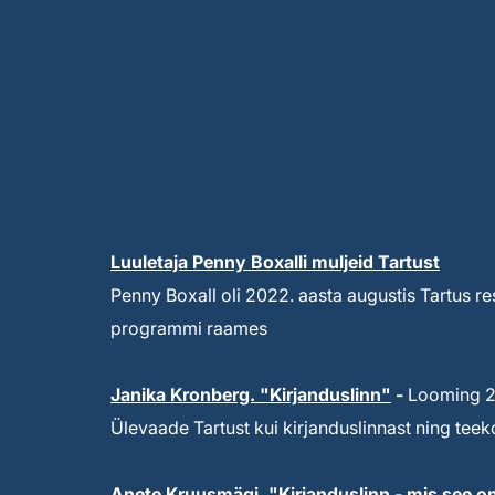
Luuletaja Penny Boxalli muljeid Tartust
Penny Boxall oli 2022. aasta augustis Tartus re
programmi raames
Janika Kronberg. "Kirjanduslinn"
-
Looming 20
Ülevaade Tartust kui kirjanduslinnast ning te
Anete Kruusmägi. "Kirjanduslinn - mis see o