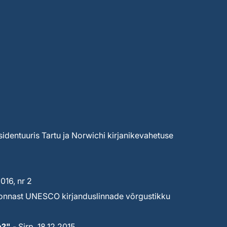
sidentuuris Tartu ja Norwichi kirjanikevahetuse
16, nr 2
ekonnast UNESCO kirjanduslinnade võrgustikku
n?"
- Sirp, 18.12.2015