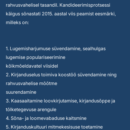
rahvusvahelisel tasandil. Kandideerimisprotsessi
käigus sõnastati 2015. aastal viis peamist eesmärki,
milleks on:
1. Lugemisharjumuse süvendamine, sealhulgas
lugemise populariseerimine
kõikmõeldavatel viisidel
2. Kirjanduselus toimiva koostöö süvendamine ning
rahvusvahelise mõõtme
suurendamine
3. Kaasaaitamine loovkirjutamise, kirjandusõppe ja
tõlketegevuse arengule
4. Sõna- ja loomevabaduse kaitsmine
5. Kirjanduskultuuri mitmekesisuse toetamine