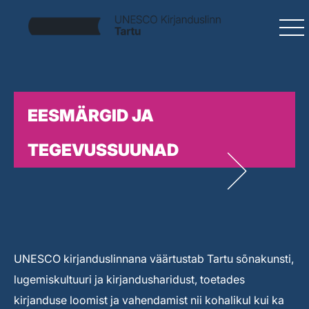
EESMÄRGID JA
TEGEVUSSUUNAD
UNESCO kirjanduslinnana väärtustab Tartu sõnakunsti,
lugemiskultuuri ja kirjandusharidust, toetades
kirjanduse loomist ja vahendamist nii kohalikul kui ka