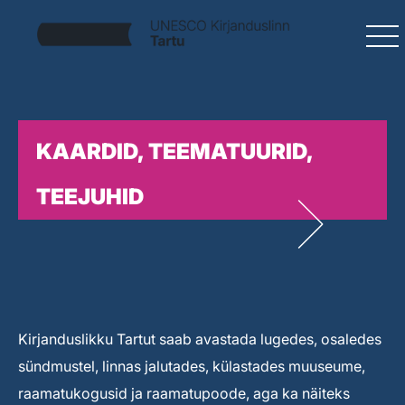
KAARDID, TEEMATUURID,
TEEJUHID
Kirjanduslikku Tartut saab avastada lugedes, osaledes
sündmustel, linnas jalutades, külastades muuseume,
raamatukogusid ja raamatupoode, aga ka näiteks