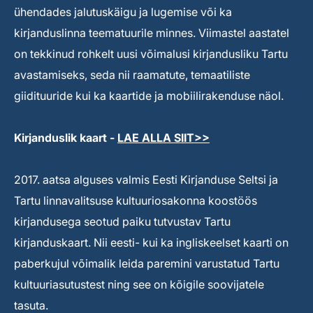
ühendades jalutuskäigu ja lugemise või ka
kirjanduslinna teematuurile minnes. Viimastel aastatel
on tekkinud rohkelt uusi võimalusi kirjandusliku Tartu
avastamiseks, seda nii raamatute, temaatiliste
giidituuride kui ka kaartide ja mobiilirakenduse näol.
Kirjanduslik kaart -
LAE ALLA SIIT>>
2017. aatsa alguses valmis Eesti Kirjanduse Seltsi ja
Tartu linnavalitsuse kultuuriosakonna koostöös
kirjandusega seotud paiku tutvustav Tartu
kirjanduskaart. Nii eesti- kui ka ingliskeelset kaarti on
paberkujul võimalik leida paremini varustatud Tartu
kultuuriasutustest ning see on kõigile soovijatele
tasuta.