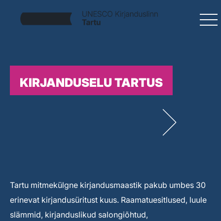
KIRJANDUSELU TARTUS
Tartu mitmekülgne kirjandusmaastik pakub umbes 30
erinevat kirjandusüritust kuus. Raamatuesitlused, luule
slämmid, kirjanduslikud salongiõhtud,