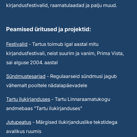
kirjandusfestivalid, raamatulaadad ja palju muud.
Peamised üritused ja projektid:
Festivalid
- Tartus toimub igal aastal mitu
kirjandusfestivali, neist suurim ja vanim, Prima Vista,
sai alguse 2004. aastal
Sündmustesarjad
- Regulaarseid sündmusi jagub
vähemalt pooltele nädalapäevadele
Tartu ilukirjanduses
- Tartu Linnaraamatukogu
andmebaas "Tartu ilukirjanduses"
Jutupeatus
- Märgised ilukirjanduslike tekstidega
avalikus ruumis