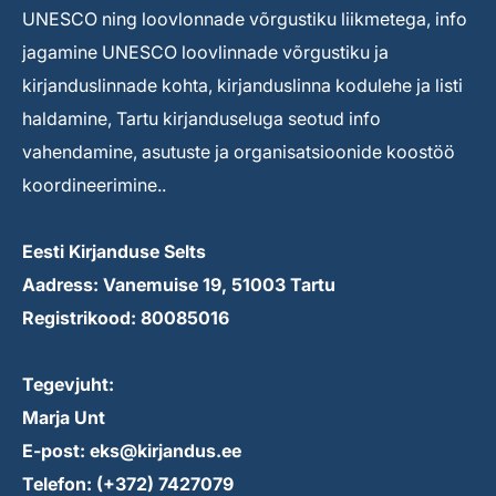
UNESCO ning loovlonnade võrgustiku liikmetega, info
jagamine UNESCO loovlinnade võrgustiku ja
kirjanduslinnade kohta, kirjanduslinna kodulehe ja listi
haldamine, Tartu kirjanduseluga seotud info
vahendamine, asutuste ja organisatsioonide koostöö
koordineerimine..
Eesti Kirjanduse Selts
Aadress: Vanemuise 19, 51003 Tartu
Registrikood: 80085016
Tegevjuht:
Marja Unt
E-post: eks@kirjandus.ee
Telefon: (+372) 7427079