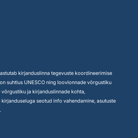
 vastutab kirjanduslinna tegevuste koordineerimise
ks on suhtlus UNESCO ning loovlonnade võrgustiku
võrgustiku ja kirjanduslinnade kohta,
tu kirjanduseluga seotud info vahendamine, asutuste
.