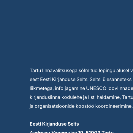
Tartu linnavalitsusega sõlmitud lepingu alusel
eest Eesti Kirjanduse Selts. Seltsi ülesannete
liikmetega, info jagamine UNESCO loovlinnade 
kirjanduslinna kodulehe ja listi haldamine, Tar
ja organisatsioonide koostöö koordineerimine.
Eesti Kirjanduse Selts
Aadress: Vanemuise 19, 51003 Tartu