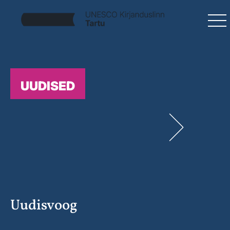
UUDISED
Uudisvoog