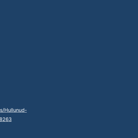
s/Hullunud-
38263