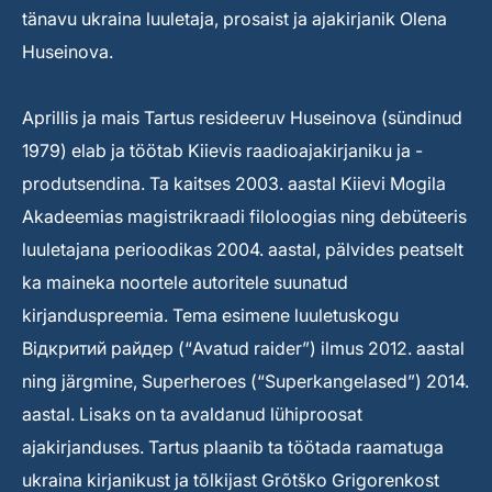
tänavu ukraina luuletaja, prosaist ja ajakirjanik Olena
Huseinova.
Aprillis ja mais Tartus resideeruv Huseinova (sündinud
1979) elab ja töötab Kiievis raadioajakirjaniku ja -
produtsendina. Ta kaitses 2003. aastal Kiievi Mogila
Akadeemias magistrikraadi filoloogias ning debüteeris
luuletajana perioodikas 2004. aastal, pälvides peatselt
ka maineka noortele autoritele suunatud
kirjanduspreemia. Tema esimene luuletuskogu
Відкритий райдер (“Avatud raider”) ilmus 2012. aastal
ning järgmine, Superheroes (“Superkangelased”) 2014.
aastal. Lisaks on ta avaldanud lühiproosat
ajakirjanduses. Tartus plaanib ta töötada raamatuga
ukraina kirjanikust ja tõlkijast Grõtško Grigorenkost