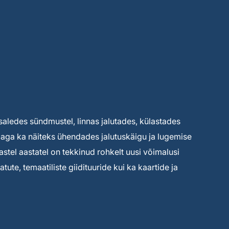
saledes sündmustel, linnas jalutades, külastades
ga ka näiteks ühendades jalutuskäigu ja lugemise
astel aastatel on tekkinud rohkelt uusi võimalusi
ute, temaatiliste giidituuride kui ka kaartide ja