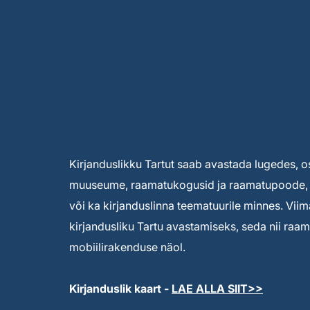
Kirjanduslikku Tartut saab avastada lugedes, o
muuseume, raamatukogusid ja raamatupoode, a
või ka kirjanduslinna teematuurile minnes. Viim
kirjandusliku Tartu avastamiseks, seda nii raamat
mobiilirakenduse näol.
Kirjanduslik kaart -
LAE ALLA SIIT>>