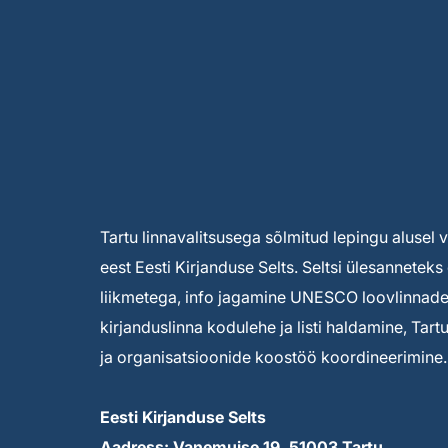
Tartu linnavalitsusega sõlmitud lepingu alusel
eest Eesti Kirjanduse Selts. Seltsi ülesannete
liikmetega, info jagamine UNESCO loovlinnade 
kirjanduslinna kodulehe ja listi haldamine, Tar
ja organisatsioonide koostöö koordineerimine.
Eesti Kirjanduse Selts
Aadress: Vanemuise 19, 51003 Tartu