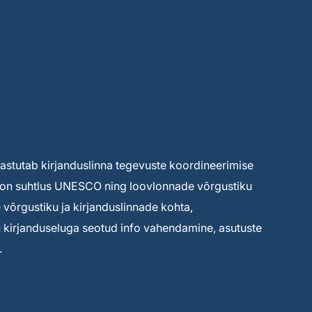
 vastutab kirjanduslinna tegevuste koordineerimise
ks on suhtlus UNESCO ning loovlonnade võrgustiku
võrgustiku ja kirjanduslinnade kohta,
tu kirjanduseluga seotud info vahendamine, asutuste
.