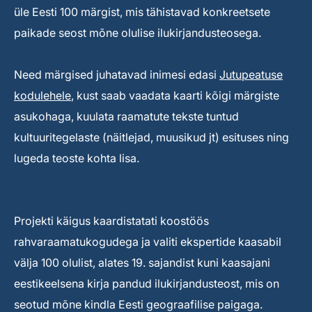
üle Eesti 100 märgist, mis tähistavad konkreetsete
paikade seost mõne olulise ilukirjandusteosega.
Need märgised juhatavad inimesi edasi
Jutupeatuse
kodulehele
, kust saab vaadata kaarti kõigi märgiste
asukohaga, kuulata raamatute tekste tuntud
kultuuritegelaste (näitlejad, muusikud jt) esituses ning
lugeda teoste kohta lisa.
Projekti käigus kaardistatati koostöös
rahvaraamatukogudega ja valiti ekspertide kaasabil
välja 100 olulist, alates 19. sajandist kuni kaasajani
eestikeelsena kirja pandud ilukirjandusteost, mis on
seotud mõne kindla Eesti geograafilise paigaga.