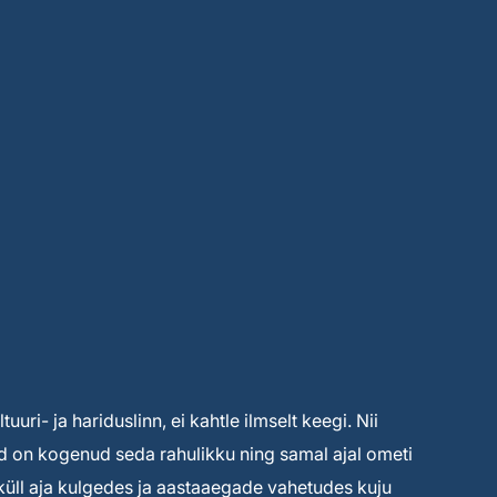
uuri- ja hariduslinn, ei kahtle ilmselt keegi. Nii
ised on kogenud seda rahulikku ning samal ajal ometi
s küll aja kulgedes ja aastaaegade vahetudes kuju