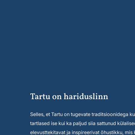
Tartu on hariduslinn
Selles, et Tartu on tugevate traditsioonidega kult
tartlased ise kui ka paljud siia sattunud külal
elevusttekitavat ja inspireerivat õhustikku, mi