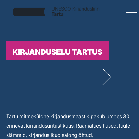
KIRJANDUSELU TARTUS
Tartu mitmekülgne kirjandusmaastik pakub umbes 30
erinevat kirjandusüritust kuus. Raamatuesitlused, luule
slämmid, kirjanduslikud salongiõhtud,