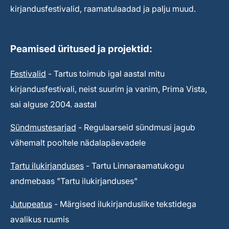
kirjandusfestivalid, raamatulaadad ja palju muud.
Peamised üritused ja projektid:
Festivalid
- Tartus toimub igal aastal mitu
kirjandusfestivali, neist suurim ja vanim, Prima Vista,
sai alguse 2004. aastal
Sündmustesarjad
- Regulaarseid sündmusi jagub
vähemalt pooltele nädalapäevadele
Tartu ilukirjanduses
- Tartu Linnaraamatukogu
andmebaas "Tartu ilukirjanduses"
Jutupeatus
- Märgised ilukirjanduslike tekstidega
avalikus ruumis