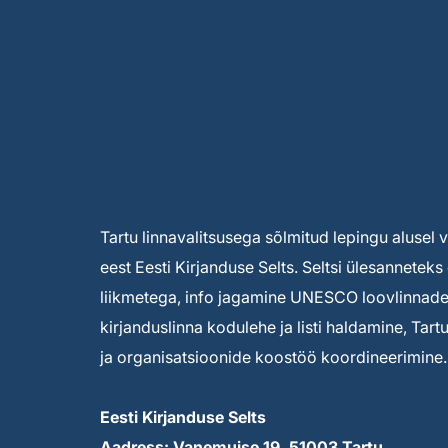
Tartu linnavalitsusega sõlmitud lepingu alusel
eest Eesti Kirjanduse Selts. Seltsi ülesannete
liikmetega, info jagamine UNESCO loovlinnade 
kirjanduslinna kodulehe ja listi haldamine, Tar
ja organisatsioonide koostöö koordineerimine.
Eesti Kirjanduse Selts
Aadress: Vanemuise 19, 51003 Tartu