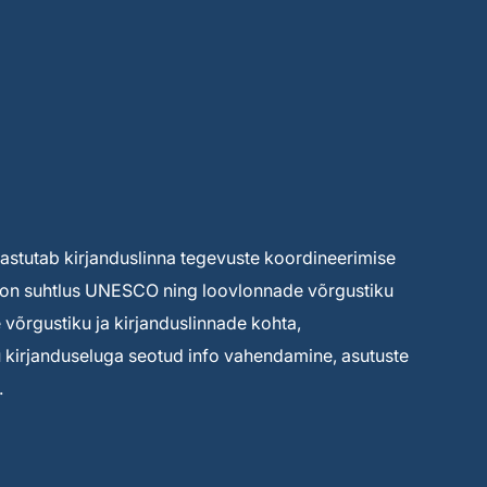
 vastutab kirjanduslinna tegevuste koordineerimise
ks on suhtlus UNESCO ning loovlonnade võrgustiku
võrgustiku ja kirjanduslinnade kohta,
tu kirjanduseluga seotud info vahendamine, asutuste
.