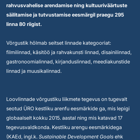
rahvusvahelise arendamise ning kultuuriväärtuste
säilitamise ja tutvustamise eesmärgil praegu 295
linna 80 riigist.
Võrgustik hõlmab seitset linnade kategooriat:
filmilinnad, käsitöö ja rahvakunsti linnad, disainilinnad,
gastronoomialinnad, kirjanduslinnad, meediakunstide
linnad ja muusikalinnad.
Loovlinnade võrgustiku liikmete tegevus on tugevalt
seotud ÜRO kestliku arenfu eesmärkide ga, mis lepigi
globaalselt kokku 2015. aastal ning mis katavad 17
tegevusvaldkonda. Kestliku arengu eesmärkidega
(KAEd, ingl.k.
Sustainable Development Goals
ehk