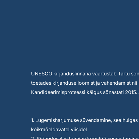
UNESCO kirjanduslinnana väärtustab Tartu sõnak
toetades kirjanduse loomist ja vahendamist nii 
Kandideerimisprotsessi käigus sõnastati 2015. a
1. Lugemisharjumuse süvendamine, sealhulgas 
kõikmõeldavatel viisidel
2. Kirjanduselus toimiva koostöö süvendamin