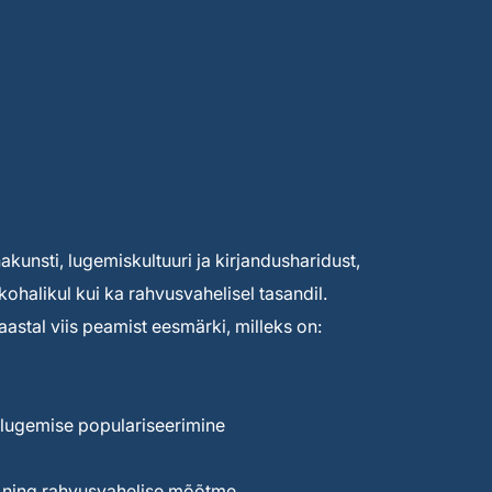
unsti, lugemiskultuuri ja kirjandusharidust,
kohalikul kui ka rahvusvahelisel tasandil.
astal viis peamist eesmärki, milleks on:
lugemise populariseerimine
e ning rahvusvahelise mõõtme