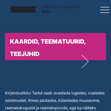
KAARDID, TEEMATUURID,
TEEJUHID
Kirjanduslikku Tartut saab avastada lugedes, osaledes
sündmustel, linnas jalutades, külastades muuseume,
raamatukogusid ja raamatupoode, aga ka näiteks