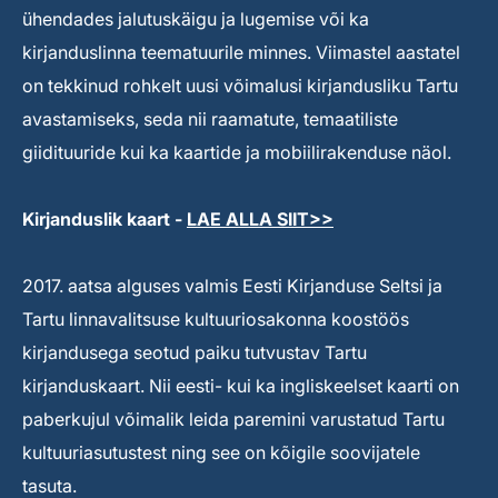
ühendades jalutuskäigu ja lugemise või ka
kirjanduslinna teematuurile minnes. Viimastel aastatel
on tekkinud rohkelt uusi võimalusi kirjandusliku Tartu
avastamiseks, seda nii raamatute, temaatiliste
giidituuride kui ka kaartide ja mobiilirakenduse näol.
Kirjanduslik kaart -
LAE ALLA SIIT>>
2017. aatsa alguses valmis Eesti Kirjanduse Seltsi ja
Tartu linnavalitsuse kultuuriosakonna koostöös
kirjandusega seotud paiku tutvustav Tartu
kirjanduskaart. Nii eesti- kui ka ingliskeelset kaarti on
paberkujul võimalik leida paremini varustatud Tartu
kultuuriasutustest ning see on kõigile soovijatele
tasuta.