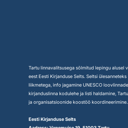
Tartu linnavalitsusega sõlmitud lepingu alusel
eest Eesti Kirjanduse Selts. Seltsi ülesannete
liikmetega, info jagamine UNESCO loovlinnade 
kirjanduslinna kodulehe ja listi haldamine, Tar
ja organisatsioonide koostöö koordineerimine.
Eesti Kirjanduse Selts
Aadress: Vanemuise 19, 51003 Tartu