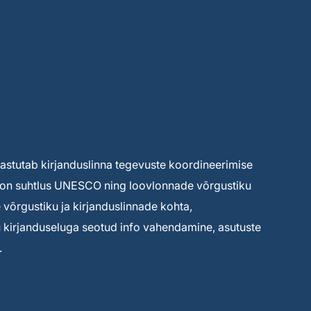
 vastutab kirjanduslinna tegevuste koordineerimise
ks on suhtlus UNESCO ning loovlonnade võrgustiku
võrgustiku ja kirjanduslinnade kohta,
tu kirjanduseluga seotud info vahendamine, asutuste
.