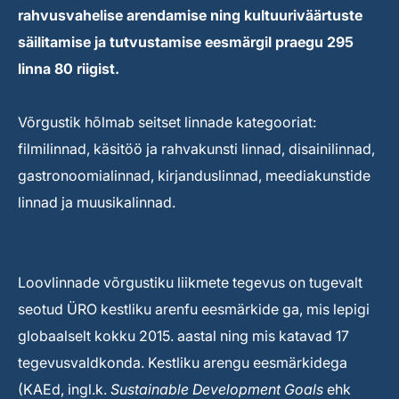
rahvusvahelise arendamise ning kultuuriväärtuste
säilitamise ja tutvustamise eesmärgil praegu 295
linna 80 riigist.
Võrgustik hõlmab seitset linnade kategooriat:
filmilinnad, käsitöö ja rahvakunsti linnad, disainilinnad,
gastronoomialinnad, kirjanduslinnad, meediakunstide
linnad ja muusikalinnad.
Loovlinnade võrgustiku liikmete tegevus on tugevalt
seotud ÜRO kestliku arenfu eesmärkide ga, mis lepigi
globaalselt kokku 2015. aastal ning mis katavad 17
tegevusvaldkonda. Kestliku arengu eesmärkidega
(KAEd, ingl.k.
Sustainable Development Goals
ehk