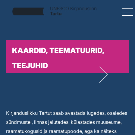
KAARDID, TEEMATUURID,
TEEJUHID
Kirjanduslikku Tartut saab avastada lugedes, osaledes
sündmustel, linnas jalutades, külastades muuseume,
raamatukogusid ja raamatupoode, aga ka näiteks