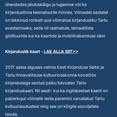
ühendades jalutuskäigu ja lugemise või ka
kirjanduslinna teematuurile minnes. Viimastel aastatel
on tekkinud rohkelt uusi võimalusi kirjandusliku Tartu
avastamiseks, seda nii raamatute, temaatiliste
giidituuride kui ka kaartide ja mobiilirakenduse näol.
Kirjanduslik kaart -
LAE ALLA SIIT>>
2017. aatsa alguses valmis Eesti Kirjanduse Seltsi ja
Tartu linnavalitsuse kultuuriosakonna koostöös
kirjandusega seotud paiku tutvustav Tartu
kirjanduskaart. Nii eesti- kui ka ingliskeelset kaarti on
paberkujul võimalik leida paremini varustatud Tartu
kultuuriasutustest ning see on kõigile soovijatele
tasuta.