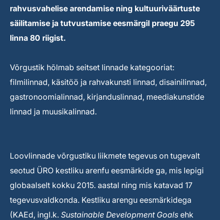
rahvusvahelise arendamise ning kultuuriväärtuste
säilitamise ja tutvustamise eesmärgil praegu 295
linna 80 riigist.
Võrgustik hõlmab seitset linnade kategooriat:
filmilinnad, käsitöö ja rahvakunsti linnad, disainilinnad,
gastronoomialinnad, kirjanduslinnad, meediakunstide
linnad ja muusikalinnad.
Loovlinnade võrgustiku liikmete tegevus on tugevalt
seotud ÜRO kestliku arenfu eesmärkide ga, mis lepigi
globaalselt kokku 2015. aastal ning mis katavad 17
tegevusvaldkonda. Kestliku arengu eesmärkidega
(KAEd, ingl.k.
Sustainable Development Goals
ehk