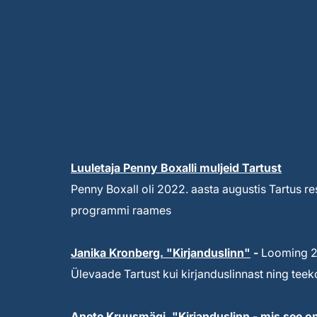
Luuletaja Penny Boxalli muljeid Tartust
Penny Boxall oli 2022. aasta augustis Tartus re
programmi raames
Janika Kronberg. "Kirjanduslinn"
-
Looming 20
Ülevaade Tartust kui kirjanduslinnast ning te
Anete Kruusmägi. "Kirjanduslinn - mis see o