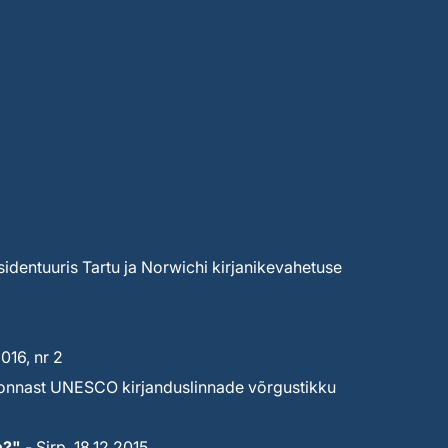
sidentuuris Tartu ja Norwichi kirjanikevahetuse
16, nr 2
ekonnast UNESCO kirjanduslinnade võrgustikku
n?"
- Sirp, 18.12.2015