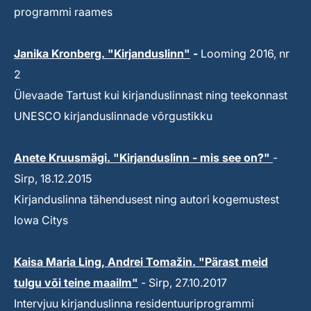
programmi raames
Janika Kronberg. "Kirjanduslinn"
-
Looming 2016, nr
2
Ülevaade Tartust kui kirjanduslinnast ning teekonnast
UNESCO kirjanduslinnade võrgustikku
Anete Kruusmägi. "Kirjanduslinn - mis see on?"
-
Sirp, 18.12.2015
Kirjanduslinna tähendusest ning autori kogemustest
Iowa Citys
Kaisa Maria Ling, Andrei Tomažin. "Pärast meid
tulgu või teine maailm"
- Sirp, 27.10.2017
Intervjuu kirjanduslinna residentuuriprogrammi