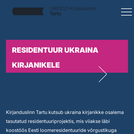
RESIDENTUUR UKRAINA
KIRJANIKELE
Kirjanduslinn Tartu kutsub ukraina kirjanikke osalema
tasutatud residentuuriprojektis, mis viiakse läbi
koostöös Eesti loomeresidentuuride võrgustikuga