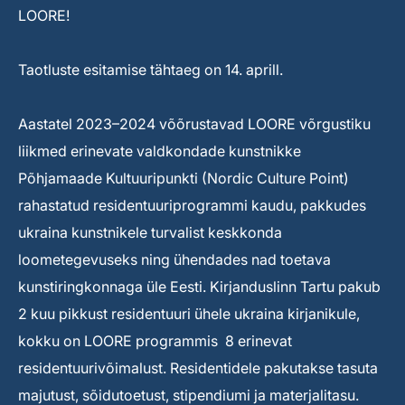
LOORE!
Taotluste esitamise tähtaeg on 14. aprill.
Aastatel 2023–2024 võõrustavad LOORE võrgustiku
liikmed erinevate valdkondade kunstnikke
Põhjamaade Kultuuripunkti (Nordic Culture Point)
rahastatud residentuuriprogrammi kaudu, pakkudes
ukraina kunstnikele turvalist keskkonda
loometegevuseks ning ühendades nad toetava
kunstiringkonnaga üle Eesti. Kirjanduslinn Tartu pakub
2 kuu pikkust residentuuri ühele ukraina kirjanikule,
kokku on LOORE programmis 8 erinevat
residentuurivõimalust. Residentidele pakutakse tasuta
majutust, sõidutoetust, stipendiumi ja materjalitasu.