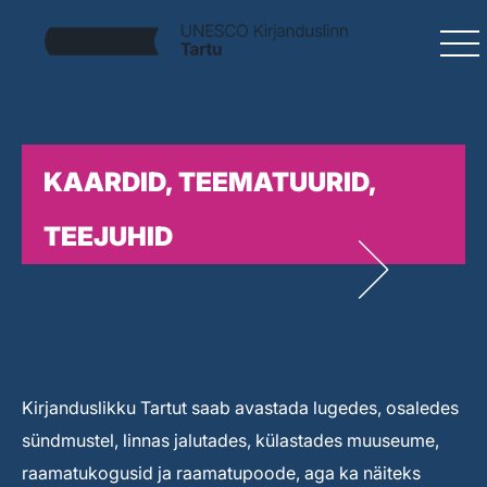
KAARDID, TEEMATUURID,
TEEJUHID
Kirjanduslikku Tartut saab avastada lugedes, osaledes
sündmustel, linnas jalutades, külastades muuseume,
raamatukogusid ja raamatupoode, aga ka näiteks