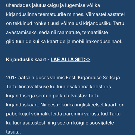
ühendades jalutuskäigu ja lugemise või ka
kirjanduslinna teematuurile minnes. Viimastel aastatel
on tekkinud rohkelt uusi võimalusi kirjandusliku Tartu
avastamiseks, seda nii raamatute, temaatiliste
giidituuride kui ka kaartide ja mobiilirakenduse näol.
Kirjanduslik kaart -
LAE ALLA SIIT>>
2017. aatsa alguses valmis Eesti Kirjanduse Seltsi ja
Tartu linnavalitsuse kultuuriosakonna koostöös
kirjandusega seotud paiku tutvustav Tartu
kirjanduskaart. Nii eesti- kui ka ingliskeelset kaarti on
paberkujul võimalik leida paremini varustatud Tartu
kultuuriasutustest ning see on kõigile soovijatele
tasuta.