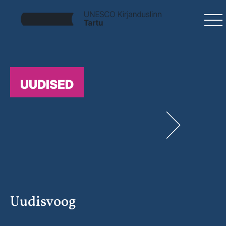
UUDISED
Uudisvoog