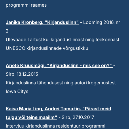
programmi raames
Janika Kronberg. "Kirjanduslinn"
-
Looming 2016, nr
2
Ülevaade Tartust kui kirjanduslinnast ning teekonnast
UNESCO kirjanduslinnade võrgustikku
Anete Kruusmägi. "Kirjanduslinn - mis see on?"
-
Sirp, 18.12.2015
Kirjanduslinna tähendusest ning autori kogemustest
Iowa Citys
Kaisa Maria Ling, Andrei Tomažin. "Pärast meid
tulgu või teine maailm"
- Sirp, 27.10.2017
Intervjuu kirjanduslinna residentuuriprogrammi