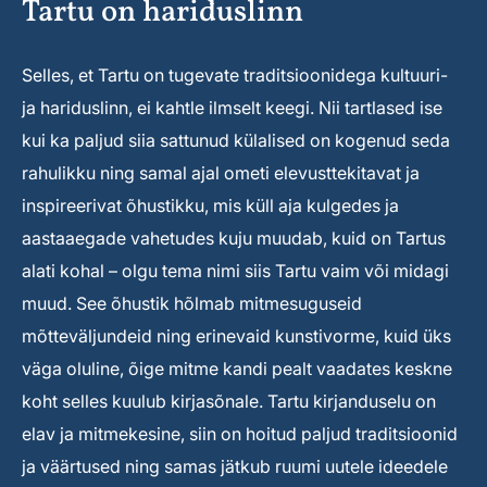
Tartu on hariduslinn
Selles, et Tartu on tugevate traditsioonidega kultuuri-
ja hariduslinn, ei kahtle ilmselt keegi. Nii tartlased ise
kui ka paljud siia sattunud külalised on kogenud seda
rahulikku ning samal ajal ometi elevusttekitavat ja
inspireerivat õhustikku, mis küll aja kulgedes ja
aastaaegade vahetudes kuju muudab, kuid on Tartus
alati kohal – olgu tema nimi siis Tartu vaim või midagi
muud. See õhustik hõlmab mitmesuguseid
mõtteväljundeid ning erinevaid kunstivorme, kuid üks
väga oluline, õige mitme kandi pealt vaadates keskne
koht selles kuulub kirjasõnale. Tartu kirjanduselu on
elav ja mitmekesine, siin on hoitud paljud traditsioonid
ja väärtused ning samas jätkub ruumi uutele ideedele