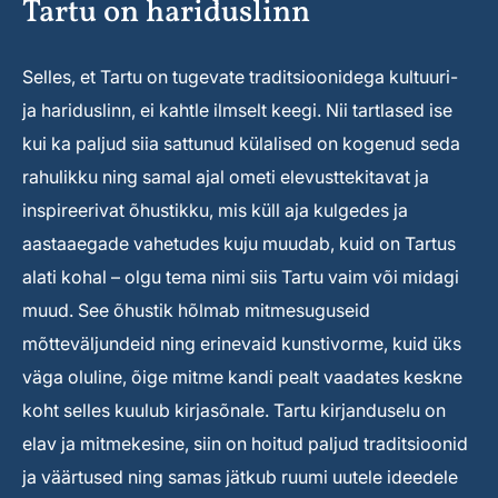
Tartu on hariduslinn
Selles, et Tartu on tugevate traditsioonidega kultuuri-
ja hariduslinn, ei kahtle ilmselt keegi. Nii tartlased ise
kui ka paljud siia sattunud külalised on kogenud seda
rahulikku ning samal ajal ometi elevusttekitavat ja
inspireerivat õhustikku, mis küll aja kulgedes ja
aastaaegade vahetudes kuju muudab, kuid on Tartus
alati kohal – olgu tema nimi siis Tartu vaim või midagi
muud. See õhustik hõlmab mitmesuguseid
mõtteväljundeid ning erinevaid kunstivorme, kuid üks
väga oluline, õige mitme kandi pealt vaadates keskne
koht selles kuulub kirjasõnale. Tartu kirjanduselu on
elav ja mitmekesine, siin on hoitud paljud traditsioonid
ja väärtused ning samas jätkub ruumi uutele ideedele