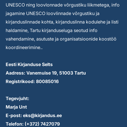
UNESCO ning loovlonnade võrgustiku liikmetega, info
jagamine UNESCO loovlinnade võrgustiku ja
kirjanduslinnade kohta, kirjanduslinna kodulehe ja listi
haldamine, Tartu kirjanduseluga seotud info
vahendamine, asutuste ja organisatsioonide koostöö
koordineerimine..
Eesti Kirjanduse Selts
Aadress: Vanemuise 19, 51003 Tartu
Registrikood: 80085016
Tegevjuht:
Marja Unt
E-post: eks@kirjandus.ee
Telefon: (+372) 7427079