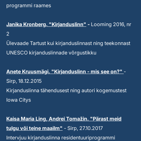
programmi raames
Janika Kronberg. "Kirjanduslinn"
-
Looming 2016, nr
2
Ülevaade Tartust kui kirjanduslinnast ning teekonnast
UNESCO kirjanduslinnade võrgustikku
Anete Kruusmägi. "Kirjanduslinn - mis see on?"
-
Sirp, 18.12.2015
Kirjanduslinna tähendusest ning autori kogemustest
Iowa Citys
Kaisa Maria Ling, Andrei Tomažin. "Pärast meid
tulgu või teine maailm"
- Sirp, 27.10.2017
Intervjuu kirjanduslinna residentuuriprogrammi