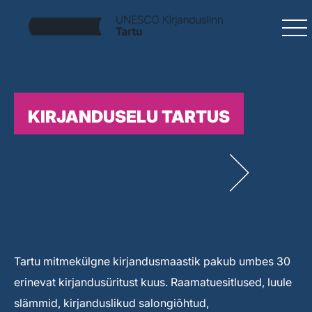
KIRJANDUSELU TARTUS
Tartu mitmekülgne kirjandusmaastik pakub umbes 30
erinevat kirjandusüritust kuus. Raamatuesitlused, luule
slämmid, kirjanduslikud salongiõhtud,