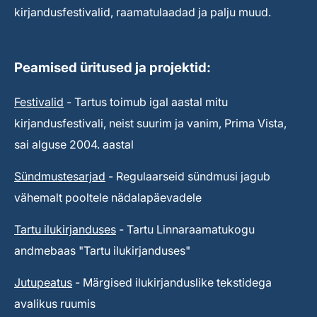
kirjandusfestivalid, raamatulaadad ja palju muud.
Peamised üritused ja projektid:
Festivalid
- Tartus toimub igal aastal mitu
kirjandusfestivali, neist suurim ja vanim, Prima Vista,
sai alguse 2004. aastal
Sündmustesarjad
- Regulaarseid sündmusi jagub
vähemalt pooltele nädalapäevadele
Tartu ilukirjanduses
- Tartu Linnaraamatukogu
andmebaas "Tartu ilukirjanduses"
Jutupeatus
- Märgised ilukirjanduslike tekstidega
avalikus ruumis