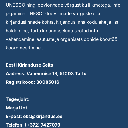
UNESCO ning loovlonnade võrgustiku liikmetega, info
jagamine UNESCO loovlinnade võrgustiku ja
kirjanduslinnade kohta, kirjanduslinna kodulehe ja listi
haldamine, Tartu kirjanduseluga seotud info
vahendamine, asutuste ja organisatsioonide koostöö
koordineerimine..
Eesti Kirjanduse Selts
Aadress: Vanemuise 19, 51003 Tartu
Registrikood: 80085016
Tegevjuht:
Marja Unt
E-post: eks@kirjandus.ee
Telefon: (+372) 7427079