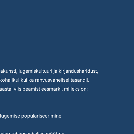
unsti, lugemiskultuuri ja kirjandusharidust,
kohalikul kui ka rahvusvahelisel tasandil.
astal viis peamist eesmärki, milleks on:
lugemise populariseerimine
e ning rahvusvahelise mõõtme