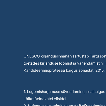
UNESCO kirjanduslinnana väärtustab Tartu sõnak
toetades kirjanduse loomist ja vahendamist nii 
Kandideerimisprotsessi käigus sõnastati 2015. a
1. Lugemisharjumuse süvendamine, sealhulgas 
kõikmõeldavatel viisidel
2. Kirjanduselus toimiva koostöö süvendamin