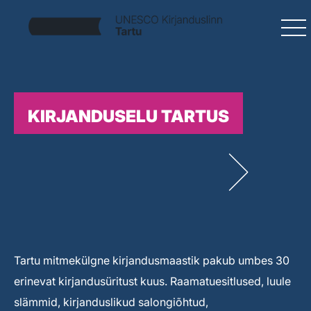
KIRJANDUSELU TARTUS
Tartu mitmekülgne kirjandusmaastik pakub umbes 30
erinevat kirjandusüritust kuus. Raamatuesitlused, luule
slämmid, kirjanduslikud salongiõhtud,