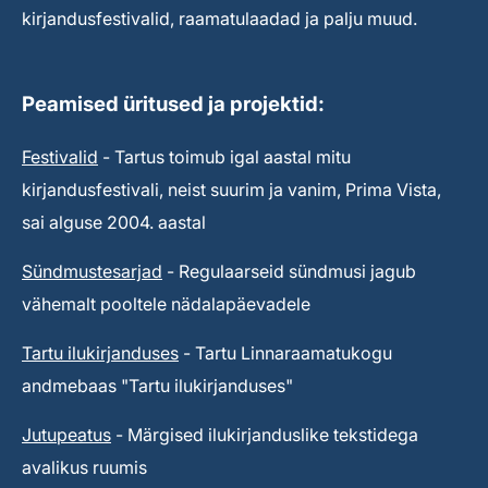
kirjandusfestivalid, raamatulaadad ja palju muud.
Peamised üritused ja projektid:
Festivalid
- Tartus toimub igal aastal mitu
kirjandusfestivali, neist suurim ja vanim, Prima Vista,
sai alguse 2004. aastal
Sündmustesarjad
- Regulaarseid sündmusi jagub
vähemalt pooltele nädalapäevadele
Tartu ilukirjanduses
- Tartu Linnaraamatukogu
andmebaas "Tartu ilukirjanduses"
Jutupeatus
- Märgised ilukirjanduslike tekstidega
avalikus ruumis