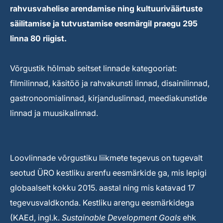
rahvusvahelise arendamise ning kultuuriväärtuste
säilitamise ja tutvustamise eesmärgil praegu 295
linna 80 riigist.
Võrgustik hõlmab seitset linnade kategooriat:
filmilinnad, käsitöö ja rahvakunsti linnad, disainilinnad,
gastronoomialinnad, kirjanduslinnad, meediakunstide
linnad ja muusikalinnad.
Loovlinnade võrgustiku liikmete tegevus on tugevalt
seotud ÜRO kestliku arenfu eesmärkide ga, mis lepigi
globaalselt kokku 2015. aastal ning mis katavad 17
tegevusvaldkonda. Kestliku arengu eesmärkidega
(KAEd, ingl.k.
Sustainable Development Goals
ehk