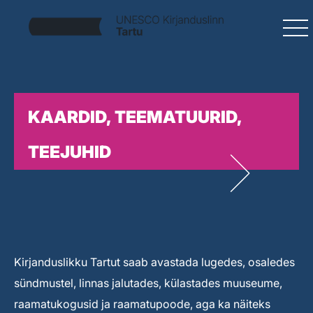
KAARDID, TEEMATUURID,
TEEJUHID
Kirjanduslikku Tartut saab avastada lugedes, osaledes
sündmustel, linnas jalutades, külastades muuseume,
raamatukogusid ja raamatupoode, aga ka näiteks