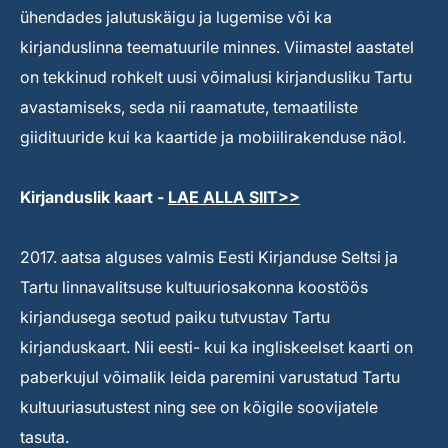
ühendades jalutuskäigu ja lugemise või ka
kirjanduslinna teematuurile minnes. Viimastel aastatel
on tekkinud rohkelt uusi võimalusi kirjandusliku Tartu
avastamiseks, seda nii raamatute, temaatiliste
giidituuride kui ka kaartide ja mobiilirakenduse näol.
Kirjanduslik kaart -
LAE ALLA SIIT>>
2017. aatsa alguses valmis Eesti Kirjanduse Seltsi ja
Tartu linnavalitsuse kultuuriosakonna koostöös
kirjandusega seotud paiku tutvustav Tartu
kirjanduskaart. Nii eesti- kui ka ingliskeelset kaarti on
paberkujul võimalik leida paremini varustatud Tartu
kultuuriasutustest ning see on kõigile soovijatele
tasuta.