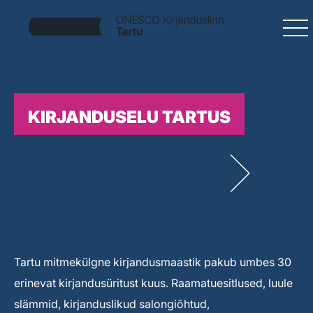
KIRJANDUSELU TARTUS
Tartu mitmekülgne kirjandusmaastik pakub umbes 30
erinevat kirjandusüritust kuus. Raamatuesitlused, luule
slämmid, kirjanduslikud salongiõhtud,