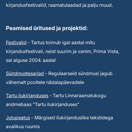
kirjandusfestivalid, raamatulaadad ja palju muud.
Peamised üritused ja projektid:
Festivalid
- Tartus toimub igal aastal mitu
kirjandusfestivali, neist suurim ja vanim, Prima Vista,
sai alguse 2004. aastal
Sündmustesarjad
- Regulaarseid sündmusi jagub
vähemalt pooltele nädalapäevadele
Tartu ilukirjanduses
- Tartu Linnaraamatukogu
andmebaas "Tartu ilukirjanduses"
Jutupeatus
- Märgised ilukirjanduslike tekstidega
avalikus ruumis